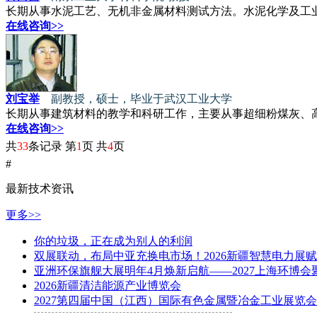
长期从事水泥工艺、无机非金属材料测试方法。水泥化学及工
在线咨询>>
刘宝举
副教授，硕士，毕业于武汉工业大学
长期从事建筑材料的教学和科研工作，主要从事超细粉煤灰、
在线咨询>>
共
33
条记录 第
1
页 共
4
页
#
最新技术资讯
更多>>
你的垃圾，正在成为别人的利润
双展联动，布局中亚充换电市场！2026新疆智慧电力展
亚洲环保旗舰大展明年4月焕新启航——2027上海环博会
2026新疆清洁能源产业博览会
2027第四届中国（江西）国际有色金属暨冶金工业展览会