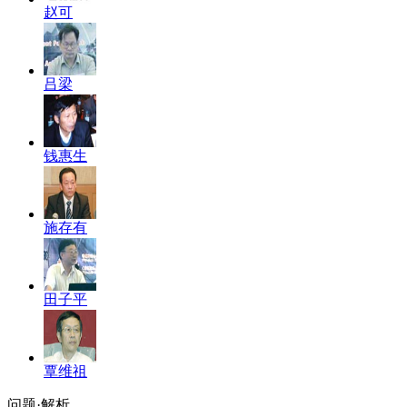
赵可
吕梁
钱惠生
施存有
田子平
覃维祖
问题·解析