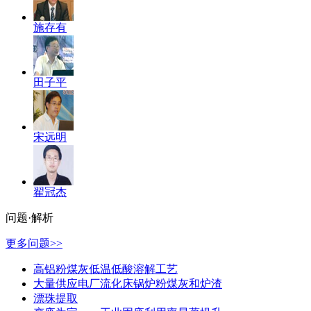
施存有
田子平
宋远明
翟冠杰
问题·解析
更多问题>>
高铝粉煤灰低温低酸溶解工艺
大量供应电厂流化床锅炉粉煤灰和炉渣
漂珠提取