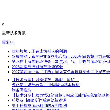
#
最新技术资讯
更多>>
你的垃圾，正在成为别人的利润
双展联动，布局中亚充换电市场！2026新疆智慧电力展
第28届上海国际环博会，聚焦水、气、回收与循环经济创新解
2026新疆清洁能源产业博览会
2027第四届中国（江西）国际有色金属暨冶金工业展览会
【技术分享】以粉煤灰、赤泥、尾矿、
气化渣、煤矸石等 工业固废为基本原料
制备高性能...
【技术分享】助力“双碳”目标，响应低能耗绿色建筑趋势，
粉煤灰“超细活化”成建筑新资源
关于粉煤灰循环利用的发明专利