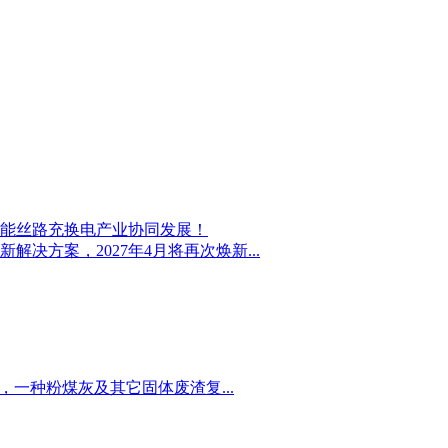
赋能丝路充换电产业协同发展！
决方案，2027年4月将再次焕新...
一种粉煤灰及其它固体废渣复...