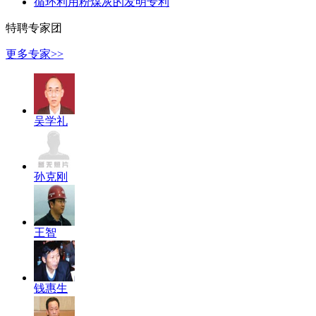
循环利用粉煤灰的发明专利
特聘专家团
更多专家>>
吴学礼
孙克刚
王智
钱惠生