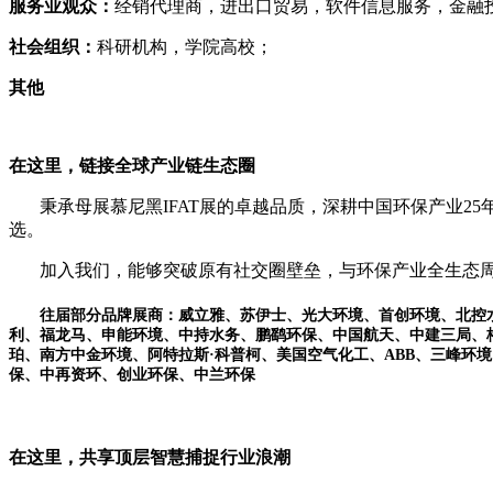
服务业观众：
经销代理商，进出口贸易，软件信息服务，金融
社会组织：
科研机构，学院高校；
其他
在这里，链接全球产业链生态圈
秉承母展慕尼黑
IFAT展的卓越品质，深耕中国环保产业
选。
加入我们，能够突破原有社交圈壁垒，与环保产业全生态
往届部分品牌展商：
威立雅、苏伊士、光大环境、首创环境、北控
利、福龙马、申能环境、中持水务、鹏鹞环保、中国航天、中建三局、
珀、南方中金环境、阿特拉斯·科普柯、美国空气化工、ABB、三峰
保、中再资环、创业环保、中兰环保
在这里，共享顶层智慧捕捉行业浪潮