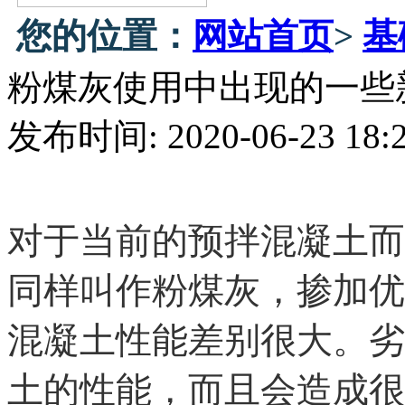
您的位置：
网站首页
>
基
粉煤灰使用中出现的一些
发布时间: 2020-06-23 1
对于当前的预拌混凝土而
同样叫作粉煤灰，掺加优
混凝土性能差别很大。劣
土的性能，而且会造成很