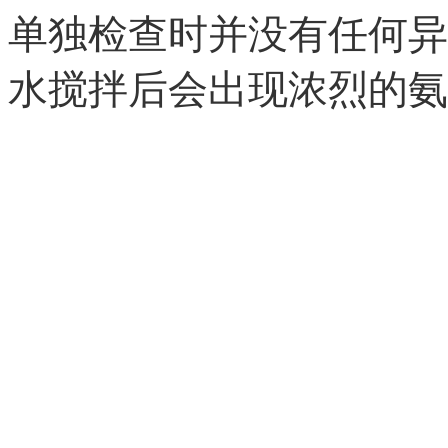
单独检查时并没有任何异
水搅拌后会出现浓烈的氨