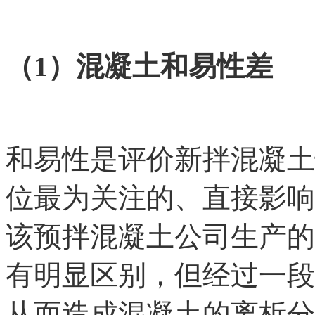
（1）混凝土和易性差
和易性是评价新拌混凝土
位最为关注的、直接影响
该预拌混凝土公司生产的
有明显区别，但经过一段
从而造成混凝土的离析分