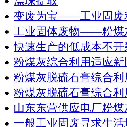
漂珠提取
变废为宝——工业固废
工业固体废物——粉煤
快速生产的低成本不开
粉煤灰综合利用适应新
粉煤灰脱硫石膏综合利
粉煤灰脱硫石膏综合利
山东东营供应电厂粉煤
一般工业固废寻求生活