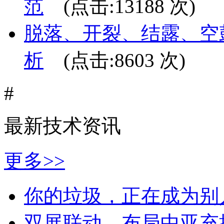
范
(点击:
13188
次)
脱落、开裂、结露、空
析
(点击:
8603
次)
#
最新技术资讯
更多>>
你的垃圾，正在成为别
双展联动，布局中亚充换