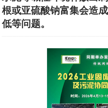
根或亚硫酸钠富集会造成
低等问题。