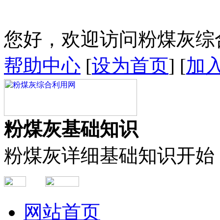
您好，欢迎访问粉煤灰综
帮助中心
[
设为首页
] [
加
粉煤灰基础知识
粉煤灰详细基础知识开始
网站首页