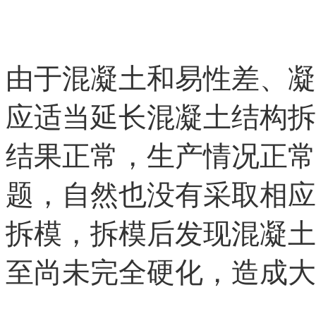
由于混凝土和易性差、凝
应适当延长混凝土结构拆
结果正常，生产情况正常
题，自然也没有采取相应
拆模，拆模后发现混凝土
至尚未完全硬化，造成大