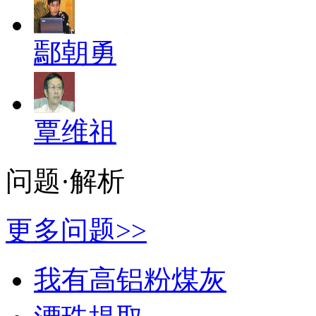
鄢朝勇
覃维祖
问题·解析
更多问题>>
我有高铝粉煤灰