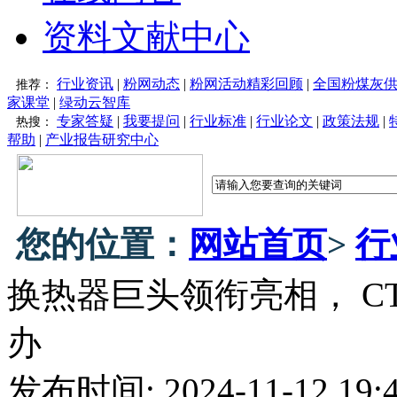
资料文献中心
行业资讯
|
粉网动态
|
粉网活动精彩回顾
|
全国粉煤灰
推荐：
家课堂
|
绿动云智库
专家答疑
|
我要提问
|
行业标准
|
行业论文
|
政策法规
|
热搜：
帮助
|
产业报告研究中心
您的位置：
网站首页
>
行
换热器巨头领衔亮相， CTE
办
发布时间: 2024-11-12 1