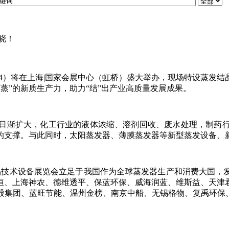
分晓！
F2024）将在上海|国家会展中心（虹桥）盛大举办，现场特设
造“蒸”的新质生产力，助力“结”出产业高质量发展成果。
日渐扩大，化工行业的液体浓缩、溶剂回收、废水处理，制药
的支撑。与此同时，太阳蒸发器、薄膜蒸发器等新型蒸发设备、
及结晶技术设备展览会立足于我国作为全球蒸发器生产和消费大国
恒、上海神农、德维透平、保蓝环保、威海润蓝、维斯益、天津
股集团、蓝旺节能、温州金榜、南京中船、无锡格物、复禹环保