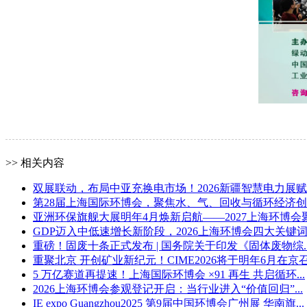
>> 相关内容
双展联动，布局中亚充换电市场！2026新疆智慧电力展赋..
第28届上海国际环博会，聚焦水、气、回收与循环经济创..
亚洲环保旗舰大展明年4月焕新启航——2027上海环博会聚.
GDP迈入中低速增长新阶段，2026上海环博会四大关键词前
重磅！固废十条正式发布 | 国务院关于印发《固体废物综..
重聚北京 开创矿业新纪元！CIME2026将于明年6月在京召.
5 万亿赛道再提速！上海国际环博会 ×91 再生 共启循环...
2026上海环博会参观登记开启：当行业进入“价值回归”...
IE expo Guangzhou2025 第9届中国环博会广州展 华南旗...