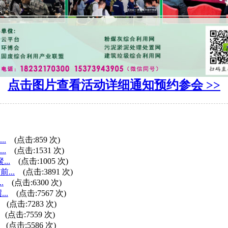
点击图片查看活动详细通知预约参会 >>
.
(点击:
859
次)
.
(点击:
1531
次)
..
(点击:
1005
次)
...
(点击:
3891
次)
.
(点击:
6300
次)
..
(点击:
7567
次)
(点击:
7283
次)
(点击:
7559
次)
(点击:
5586
次)