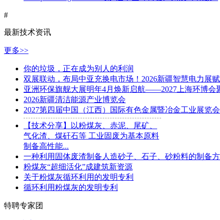
#
最新技术资讯
更多>>
你的垃圾，正在成为别人的利润
双展联动，布局中亚充换电市场！2026新疆智慧电力展
亚洲环保旗舰大展明年4月焕新启航——2027上海环博会
2026新疆清洁能源产业博览会
2027第四届中国（江西）国际有色金属暨冶金工业展览会
【技术分享】以粉煤灰、赤泥、尾矿、
气化渣、煤矸石等 工业固废为基本原料
制备高性能...
一种利用固体废渣制备人造砂子、石子、砂粉料的制备方
粉煤灰“超细活化”成建筑新资源
关于粉煤灰循环利用的发明专利
循环利用粉煤灰的发明专利
特聘专家团